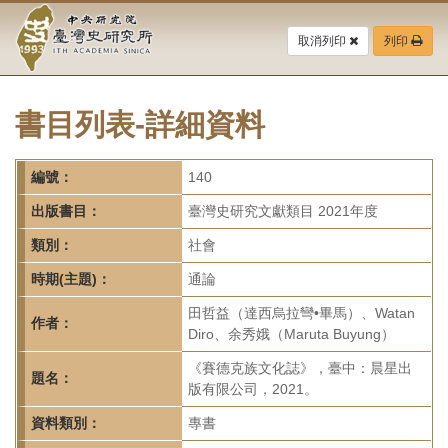
中
跳
到
取消列印
列印
央
主
要
研
內
容
書目列表-詳細資料
究
區
塊
院-
編號：
140
臺
出版書目：
臺灣史研究文獻類目 2021年度
灣
類別：
社會
時期(主題)：
通論
史
田哲益（達西烏拉彎•畢馬）、Watan
研
作者：
Diro、余秀娥（Maruta Buyung）
究
《賽德克族文化誌》，臺中：晨星出
題名：
版有限公司，2021。
所-
資料類別：
專書