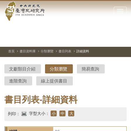
中
跳
到
點
央
主
擊
要
開
研
內
啟
容
或
究
切
上
下
主
區
換
一
一
圖
關
暫
張
張
連
塊
閉
停、
圖
圖
結
院-
播
片
片
首頁
書目資料庫
分類瀏覽
書目列表
詳細資料
網
放
站
臺
主
文獻類目介紹
分類瀏覽
簡易查詢
要
灣
選
進階查詢
線上提供書目
單
史
研
書目列表-詳細資料
究
字型大小：
小
中
大
列印：
所-