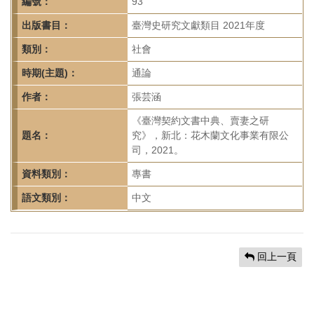
首
編號：
93
頁
出版書目：
臺灣史研究文獻類目 2021年度
類別：
社會
時期(主題)：
通論
作者：
張芸涵
《臺灣契約文書中典、賣妻之研
題名：
究》，新北：花木蘭文化事業有限公
司，2021。
資料類別：
專書
語文類別：
中文
回上一頁