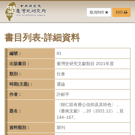
中
跳
到
取消列印
列印
央
主
要
研
內
容
書目列表-詳細資料
究
區
塊
院-
編號：
81
臺
出版書目：
臺灣史研究文獻類目 2021年度
灣
類別：
社會
時期(主題)：
通論
史
作者：
許献平
研
〈歸仁區有應公信仰及其特色〉，
究
題名：
《臺南文獻》，20（2021.12），頁
144–167。
所-
資料類別：
期刊