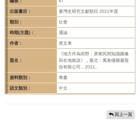
首
編號：
67
頁
出版書目：
臺灣史研究文獻類目 2021年度
類別：
社會
時期(主題)：
通論
作者：
黃文車
《地方作為田野：屏東民間知識圖像
題名：
與在地敘說》，臺北：萬卷樓圖書股
份有限公司，2021。
資料類別：
專書
語文類別：
中文
回上一頁