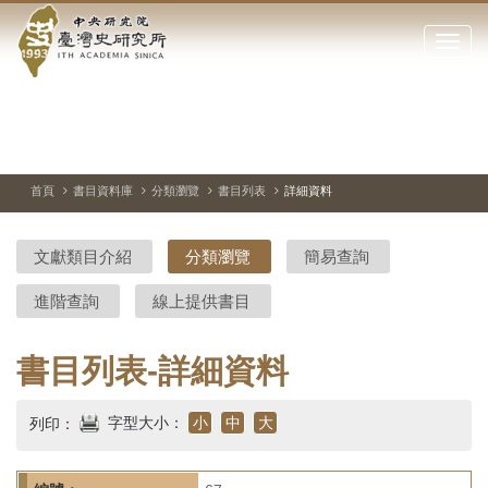
中
跳
到
點
央
主
擊
要
開
研
內
啟
容
或
究
切
上
下
主
區
換
一
一
圖
關
暫
張
張
連
塊
閉
停、
圖
圖
結
院-
播
片
片
首頁
書目資料庫
分類瀏覽
書目列表
詳細資料
網
放
站
臺
主
文獻類目介紹
分類瀏覽
簡易查詢
要
灣
選
進階查詢
線上提供書目
單
史
研
書目列表-詳細資料
究
字型大小：
小
中
大
列印：
所-