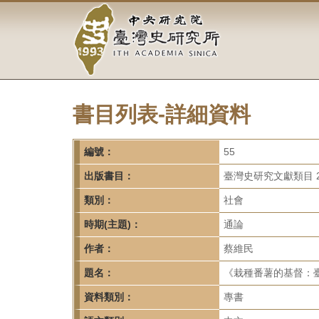
中
跳
到
央
主
要
研
內
容
究
區
塊
書目列表-詳細資料
院-
臺
編號：
55
灣
出版書目：
臺灣史研究文獻類目 2
類別：
社會
史
時期(主題)：
通論
研
作者：
蔡維民
究
題名：
《栽種番薯的基督：
所-
資料類別：
專書