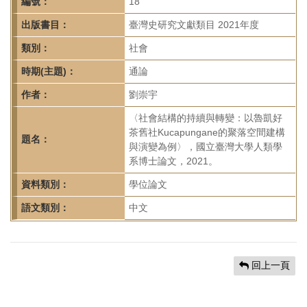
首
編號：
18
頁
出版書目：
臺灣史研究文獻類目 2021年度
類別：
社會
時期(主題)：
通論
作者：
劉崇宇
〈社會結構的持續與轉變：以魯凱好
茶舊社Kucapungane的聚落空間建構
題名：
與演變為例〉，國立臺灣大學人類學
系博士論文，2021。
資料類別：
學位論文
語文類別：
中文
回上一頁