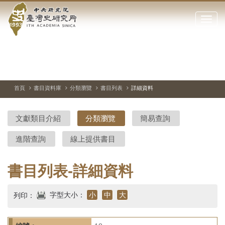
中
跳
到
點
央
主
擊
要
開
研
內
啟
容
或
究
切
上
下
主
區
換
一
一
圖
關
暫
張
張
連
塊
閉
停、
圖
圖
結
院-
播
片
片
首頁
書目資料庫
分類瀏覽
書目列表
詳細資料
網
放
站
臺
主
文獻類目介紹
分類瀏覽
簡易查詢
要
灣
選
進階查詢
線上提供書目
單
史
研
書目列表-詳細資料
究
字型大小：
小
中
大
列印：
所-