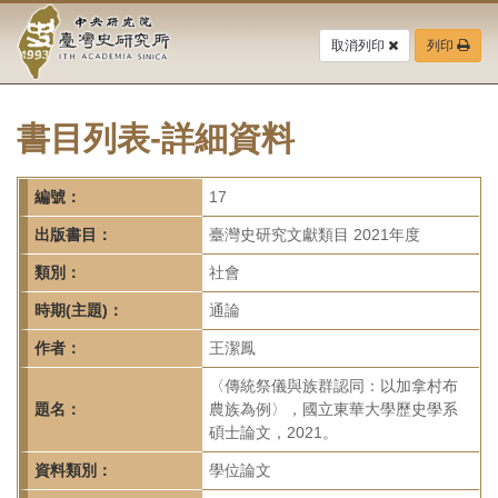
中
跳
到
取消列印
列印
央
主
要
研
內
容
書目列表-詳細資料
究
區
塊
院-
編號：
17
臺
出版書目：
臺灣史研究文獻類目 2021年度
灣
類別：
社會
時期(主題)：
通論
史
作者：
王潔鳳
研
〈傳統祭儀與族群認同：以加拿村布
究
題名：
農族為例〉，國立東華大學歷史學系
碩士論文，2021。
所-
資料類別：
學位論文