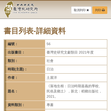
中
跳
到
取消列印
列印
央
主
要
研
內
容
書目列表-詳細資料
究
區
塊
院-
編號：
56
臺
出版書目：
臺灣史研究文獻類目 2021年度
灣
類別：
社會
時期(主題)：
日治
史
作者：
土屋洋
研
《落地生根：日治時期嘉義的學校、
究
題名：
民俗及鄉土》，新北：稻鄉出版社，
2021。
所-
資料類別：
專書