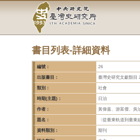
中
跳
到
央
主
要
研
內
容
究
區
塊
書目列表-詳細資料
院-
臺
編號：
26
灣
出版書目：
臺灣史研究文獻類目 2
類別：
社會
史
時期(主題)：
日治
研
作者：
黃偉嘉、游富傑、吳
究
題名：
〈從臺東軌道到臺東線
所-
資料類別：
期刊