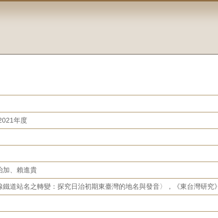
021年度
治加、賴進貴
鐵道站名之轉變：探究日治初期東臺灣的地名與發音〉，《東台灣研究》，28（