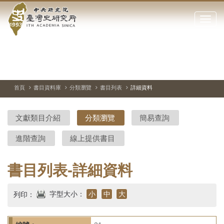
中
跳
到
點
央
主
擊
要
開
研
內
啟
容
或
究
切
上
下
主
區
換
一
一
圖
關
暫
張
張
連
塊
閉
停、
圖
圖
結
院-
播
片
片
首頁
書目資料庫
分類瀏覽
書目列表
詳細資料
網
放
站
臺
主
文獻類目介紹
分類瀏覽
簡易查詢
要
灣
選
進階查詢
線上提供書目
單
史
研
書目列表-詳細資料
究
字型大小：
小
中
大
列印：
所-