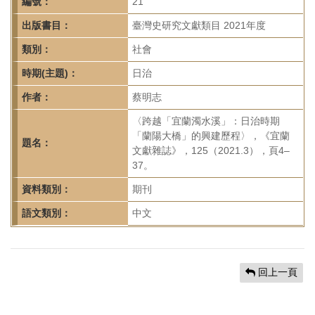
首
編號：
21
頁
出版書目：
臺灣史研究文獻類目 2021年度
類別：
社會
時期(主題)：
日治
作者：
蔡明志
〈跨越「宜蘭濁水溪」：日治時期
「蘭陽大橋」的興建歷程〉，《宜蘭
題名：
文獻雜誌》，125（2021.3），頁4–
37。
資料類別：
期刊
語文類別：
中文
回上一頁