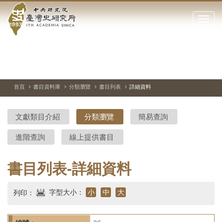
中
跳
到
點
央
主
擊
要
開
研
內
啟
容
或
究
切
上
下
主
區
換
一
一
圖
關
暫
張
張
連
塊
閉
停、
圖
圖
結
院-
播
片
片
首頁
書目資料庫
分類瀏覽
書目列表
詳細資料
網
放
站
臺
主
文獻類目介紹
分類瀏覽
簡易查詢
要
灣
選
進階查詢
線上提供書目
單
史
研
書目列表-詳細資料
究
字型大小：
小
中
大
列印：
所-