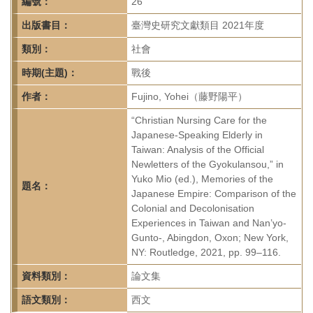
首
編號：
26
頁
出版書目：
臺灣史研究文獻類目 2021年度
類別：
社會
時期(主題)：
戰後
作者：
Fujino, Yohei（藤野陽平）
“Christian Nursing Care for the
Japanese-Speaking Elderly in
Taiwan: Analysis of the Official
Newletters of the Gyokulansou,” in
Yuko Mio (ed.), Memories of the
題名：
Japanese Empire: Comparison of the
Colonial and Decolonisation
Experiences in Taiwan and Nan’yo-
Gunto-, Abingdon, Oxon; New York,
NY: Routledge, 2021, pp. 99–116.
資料類別：
論文集
語文類別：
西文