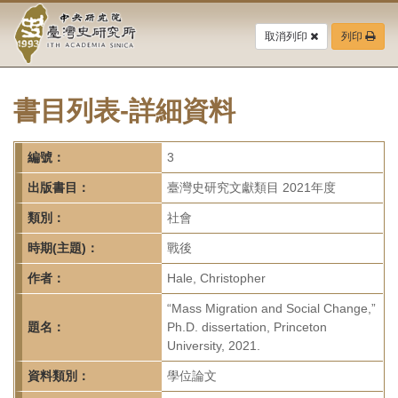
中
跳
到
取消列印
列印
央
主
要
研
內
容
書目列表-詳細資料
究
區
塊
院-
編號：
3
臺
出版書目：
臺灣史研究文獻類目 2021年度
灣
類別：
社會
時期(主題)：
戰後
史
作者：
Hale, Christopher
研
“Mass Migration and Social Change,”
究
題名：
Ph.D. dissertation, Princeton
University, 2021.
所-
資料類別：
學位論文