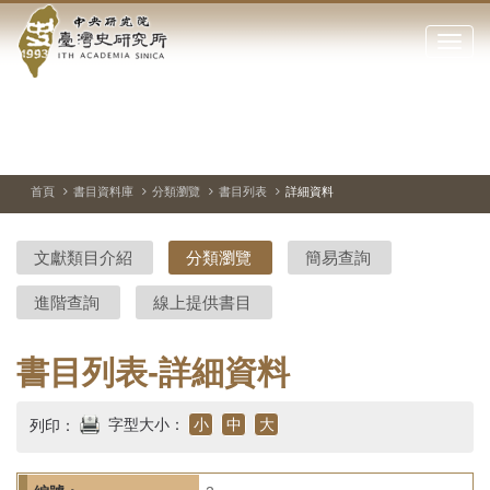
中
跳
到
點
央
主
擊
要
開
研
內
啟
容
或
究
切
上
下
主
區
換
一
一
圖
關
暫
張
張
連
塊
閉
停、
圖
圖
結
院-
播
片
片
首頁
書目資料庫
分類瀏覽
書目列表
詳細資料
網
放
站
臺
主
文獻類目介紹
分類瀏覽
簡易查詢
要
灣
選
進階查詢
線上提供書目
單
史
研
書目列表-詳細資料
究
字型大小：
小
中
大
列印：
所-