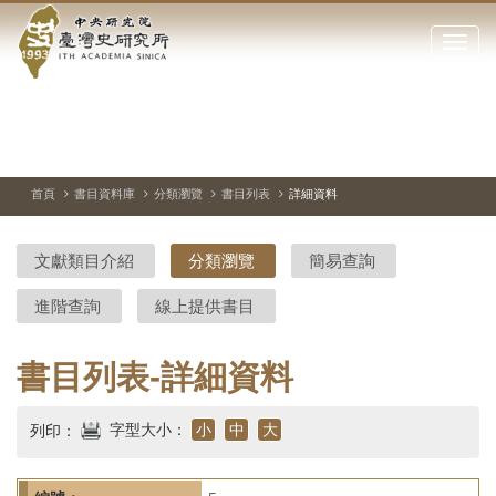
中
跳
到
點
央
主
擊
要
開
研
內
啟
容
或
究
切
上
下
主
區
換
一
一
圖
關
暫
張
張
連
塊
閉
停、
圖
圖
結
院-
播
片
片
首頁
書目資料庫
分類瀏覽
書目列表
詳細資料
網
放
站
臺
主
文獻類目介紹
分類瀏覽
簡易查詢
要
灣
選
進階查詢
線上提供書目
單
史
研
書目列表-詳細資料
究
字型大小：
小
中
大
列印：
所-