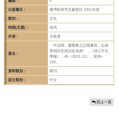
首
編號：
5
頁
出版書目：
臺灣史研究文獻類目 2021年度
類別：
文化
時期(主題)：
清代
作者：
王曉雯
〈中法閩、臺戰事之記憶書寫：以張
景祁詩史與詞史為例〉，《淡江中文
題名：
學報》，45（2021.12），頁99–
133。
資料類別：
期刊
語文類別：
中文
回上一頁