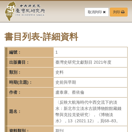
中
跳
到
取消列印
列印
央
主
要
研
內
容
書目列表-詳細資料
究
區
塊
院-
編號：
1
臺
出版書目：
臺灣史研究文獻類目 2021年度
灣
類別：
史料
時期(主題)：
史前與早期
史
作者：
盧泰康、蔡依倫
研
〈反映大航海時代中西交流下的淡
究
水：新北市立淡水古蹟博物館館藏錢
題名：
幣與克拉克瓷研究〉，《博物淡
所-
水》，13（2021.12），頁68–83。
資料類別：
期刊