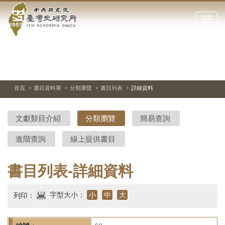
中
跳
到
點
央
主
擊
要
開
研
內
啟
容
或
究
切
上
下
主
區
換
一
一
圖
關
暫
張
張
連
塊
閉
停、
圖
圖
結
院-
播
片
片
首頁
書目資料庫
分類瀏覽
書目列表
詳細資料
網
放
站
臺
主
文獻類目介紹
分類瀏覽
簡易查詢
要
灣
選
進階查詢
線上提供書目
單
史
研
書目列表-詳細資料
究
字型大小：
小
中
大
列印：
所-