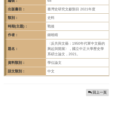
首
編號：
68
頁
出版書目：
臺灣史研究文獻類目 2021年度
類別：
史料
時期(主題)：
戰後
作者：
鍾曉晴
〈反共與文藝：1950年代軍中文藝的
題名：
興起與開展〉，國立中正大學歷史學
系碩士論文，2021。
資料類別：
學位論文
語文類別：
中文
回上一頁