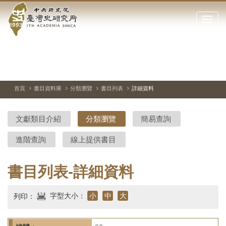
中
跳
到
點
央
主
擊
要
開
研
內
啟
容
或
究
切
上
下
主
區
換
一
一
圖
關
暫
張
張
連
塊
閉
停、
圖
圖
結
院-
播
片
片
首頁
書目資料庫
分類瀏覽
書目列表
詳細資料
網
放
站
臺
主
文獻類目介紹
分類瀏覽
簡易查詢
要
灣
選
進階查詢
線上提供書目
單
史
研
書目列表-詳細資料
究
字型大小：
小
中
大
列印：
所-