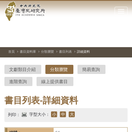
中
跳
到
點
央
主
擊
要
開
研
內
啟
容
或
究
切
上
下
主
區
換
一
一
圖
關
暫
張
張
連
塊
閉
停、
圖
圖
結
院-
播
片
片
首頁
書目資料庫
分類瀏覽
書目列表
詳細資料
網
放
站
臺
主
文獻類目介紹
分類瀏覽
簡易查詢
要
灣
選
進階查詢
線上提供書目
單
史
研
書目列表-詳細資料
究
字型大小：
小
中
大
列印：
所-