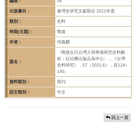
首
編號：
56
頁
出版書目：
臺灣史研究文獻類目 2021年度
類別：
史料
時期(主題)：
戰後
作者：
何義麟
〈戰後在日台灣人與華僑研究史料解
析：以社團出版品為中心〉，《台灣
題名：
史料研究》，57（2021.6），頁124–
140。
資料類別：
期刊
語文類別：
中文
回上一頁