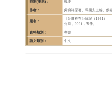
首
時期(主題)：
戰後
頁
作者：
吳墉祥原著、馬國安主編、侯
《吳墉祥在台日記（1961）
題名：
公司，2021，五冊。
資料類別：
專書
語文類別：
中文