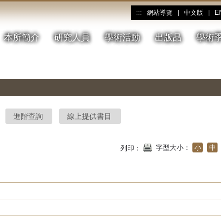
網站導覽
|
中文版
|
E
:::
本所簡介
研究人員
學術活動
出版品
學術
進階查詢
線上提供書目
字型大小：
小
中
列印：