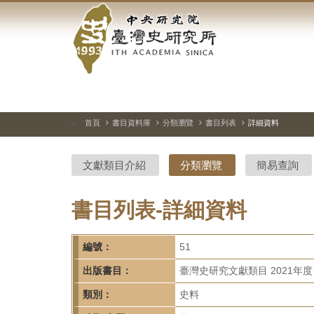
中
跳
到
央
主
要
研
內
容
究
區
塊
院-
首頁
書目資料庫
分類瀏覽
書目列表
詳細資料
:::
臺
文獻類目介紹
分類瀏覽
簡易查詢
灣
史
書目列表-詳細資料
研
編號：
51
究
出版書目：
臺灣史研究文獻類目 2021年度
所-
類別：
史料