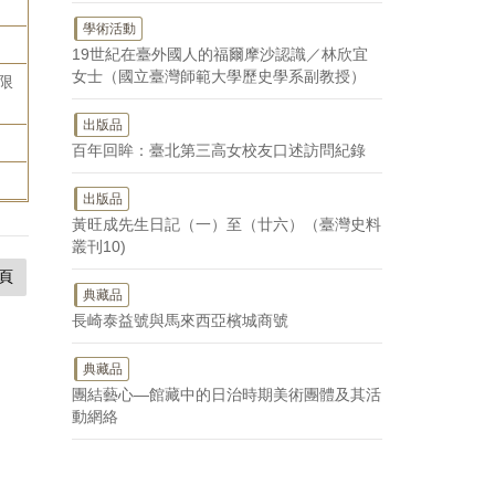
學術活動
19世紀在臺外國人的福爾摩沙認識／林欣宜
女士（國立臺灣師範大學歷史學系副教授）
限
出版品
百年回眸：臺北第三高女校友口述訪問紀錄
出版品
黃旺成先生日記（一）至（廿六）（臺灣史料
叢刊10)
頁
典藏品
長崎泰益號與馬來西亞檳城商號
典藏品
團結藝心—館藏中的日治時期美術團體及其活
動網絡