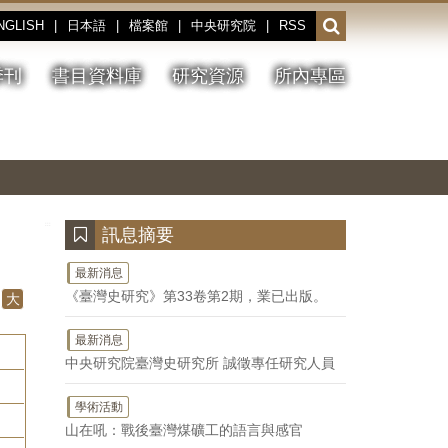
NGLISH
|
日本語
|
檔案館
|
中央研究院
|
RSS
開
啟
或
季刊
書目資料庫
研究資源
所內專區
收
合
搜
切
上
下
主
換
一
一
圖
尋
暫
張
張
連
停、
圖
圖
結
欄
播
片
片
位
放
:::
訊息摘要
最新消息
《臺灣史研究》第33卷第2期，業已出版。
大
最新消息
中央研究院臺灣史研究所 誠徵專任研究人員
學術活動
山在吼：戰後臺灣煤礦工的語言與感官