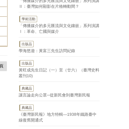
「傳播媒介的多元匯流與文化鑲嵌」系列演講
Ⅱ：臺灣如何顯影在片格轉動間？
學術活動
「傳播媒介的多元匯流與文化鑲嵌」系列演講
Ⅰ：革命、亡國與媒介
出版品
學海悠遊：黃富三先生訪問紀錄
出版品
頁
黃旺成先生日記（一）至（廿六）（臺灣史料
叢刊10)
典藏品
讓言論走向公眾─從新民會到臺灣新民報
典藏品
《臺灣新民報》地方特輯—1938年鐵路臺中
線復舊開通式