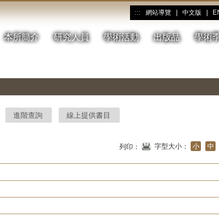
網站導覽
|
中文版
|
E
:::
本所簡介
研究人員
學術活動
出版品
學術
進階查詢
線上提供書目
字型大小：
小
中
列印：