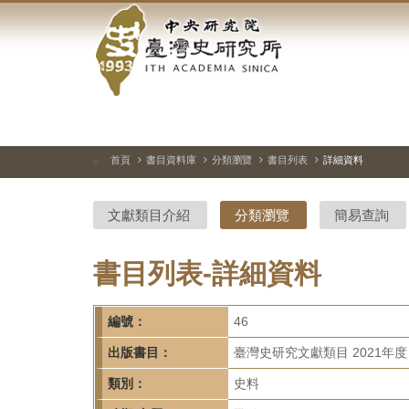
中
跳
到
央
主
要
研
內
容
究
區
塊
院-
首頁
書目資料庫
分類瀏覽
書目列表
詳細資料
:::
臺
文獻類目介紹
分類瀏覽
簡易查詢
灣
史
書目列表-詳細資料
研
編號：
46
究
出版書目：
臺灣史研究文獻類目 2021年度
所-
類別：
史料