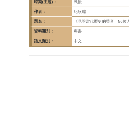
首
時期(主題)：
戰後
頁
作者：
紀欣編
題名：
《見證當代歷史的聲音：56位
資料類別：
專書
語文類別：
中文