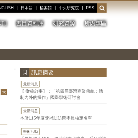
NGLISH
|
日本語
|
檔案館
|
中央研究院
|
RSS
開
啟
或
季刊
書目資料庫
研究資源
所內專區
收
合
搜
切
上
下
主
換
一
一
圖
尋
暫
張
張
連
停、
圖
圖
結
欄
播
片
片
位
放
:::
訊息摘要
最新消息
【 徵稿啟事】：「第四屆臺灣商業傳統：體
大
制內外的操作」國際學術研討會
最新消息
本所115年度獎補助訪問學員核定名單
學術活動