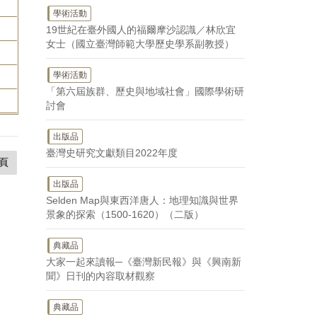
學術活動
19世紀在臺外國人的福爾摩沙認識／林欣宜
女士（國立臺灣師範大學歷史學系副教授）
學術活動
「第六屆族群、歷史與地域社會」國際學術研
討會
出版品
臺灣史研究文獻類目2022年度
頁
出版品
Selden Map與東西洋唐人：地理知識與世界
景象的探索（1500-1620）（二版）
典藏品
大家一起來讀報─《臺灣新民報》與《興南新
聞》日刊的內容取材觀察
典藏品