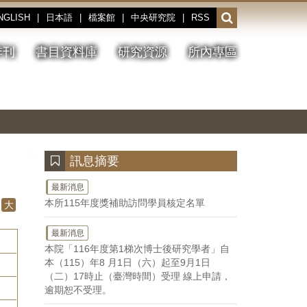
NGLISH
|
日本語
|
檔案館
|
中央研究院
|
RSS
開
啟
或
季刊
書目資料庫
研究資源
所內專區
收
合
搜
切
上
下
主
換
一
一
圖
尋
暫
張
張
連
停、
圖
圖
結
欄
播
片
片
位
放
:::
訊息摘要
最新消息
本所115年度獎補助訪問學員核定名單
大
最新消息
本院「116年度第1梯次博士後研究學者」自
本（115）年8 月1日（六）起至9月1日
（二）17時止（臺灣時間）受理 線上申請，
逾期恕不受理。