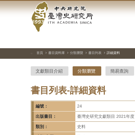
中
跳
到
央
主
要
研
內
容
究
區
塊
院-
首頁
書目資料庫
分類瀏覽
書目列表
詳細資料
:::
臺
文獻類目介紹
分類瀏覽
簡易查詢
灣
史
書目列表-詳細資料
研
編號：
24
究
出版書目：
臺灣史研究文獻類目 2021年度
所-
類別：
史料