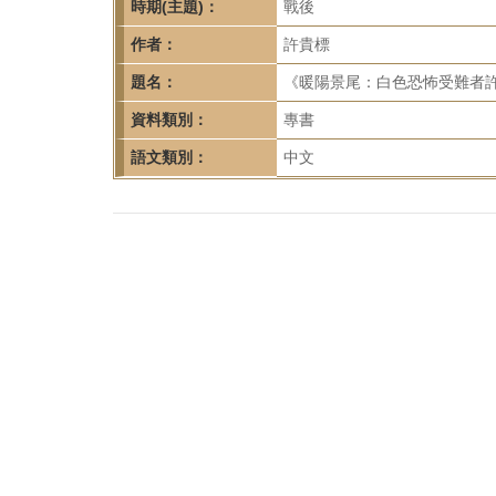
首
時期(主題)：
戰後
頁
作者：
許貴標
題名：
《暖陽景尾：白色恐怖受難者許
資料類別：
專書
語文類別：
中文