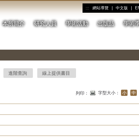
網站導覽
|
中文版
|
E
:::
本所簡介
研究人員
學術活動
出版品
學術
進階查詢
線上提供書目
字型大小：
小
中
列印：