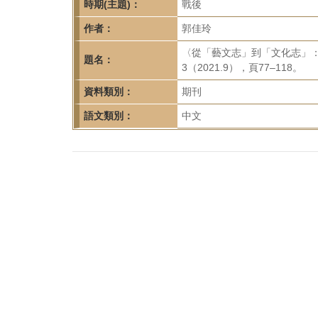
首
時期(主題)：
戰後
頁
作者：
郭佳玲
〈從「藝文志」到「文化志」：
題名：
3（2021.9），頁77–118。
資料類別：
期刊
語文類別：
中文