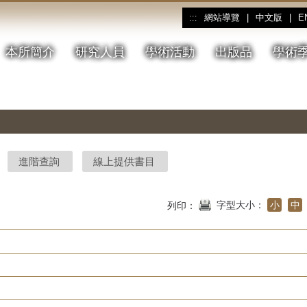
網站導覽
|
中文版
|
E
:::
本所簡介
研究人員
學術活動
出版品
學術
進階查詢
線上提供書目
字型大小：
小
中
列印：