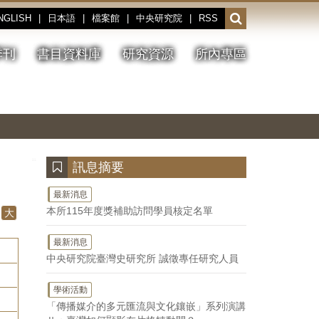
NGLISH
|
日本語
|
檔案館
|
中央研究院
|
RSS
開
啟
或
季刊
書目資料庫
研究資源
所內專區
收
合
搜
切
上
下
主
換
一
一
圖
尋
暫
張
張
連
停、
圖
圖
結
欄
播
片
片
位
放
:::
訊息摘要
最新消息
本所115年度獎補助訪問學員核定名單
大
最新消息
中央研究院臺灣史研究所 誠徵專任研究人員
學術活動
「傳播媒介的多元匯流與文化鑲嵌」系列演講