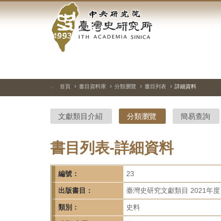
中
跳
到
央
主
要
研
內
容
究
區
塊
院-
首頁
書目資料庫
分類瀏覽
書目列表
詳細資料
:::
臺
文獻類目介紹
分類瀏覽
簡易查詢
灣
史
書目列表-詳細資料
研
編號：
23
究
出版書目：
臺灣史研究文獻類目 2021年度
所-
類別：
史料