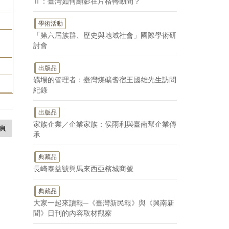
Ⅱ：臺灣如何顯影在片格轉動間？
學術活動
「第六屆族群、歷史與地域社會」國際學術研
討會
出版品
礦場的管理者：臺灣煤礦耆宿王國雄先生訪問
紀錄
出版品
家族企業／企業家族：侯雨利與臺南幫企業傳
頁
承
典藏品
長崎泰益號與馬來西亞檳城商號
典藏品
大家一起來讀報─《臺灣新民報》與《興南新
聞》日刊的內容取材觀察