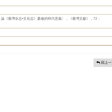
論《臺灣全志•文化志》纂修的時代意義〉，《臺灣文獻》，72：
回上一