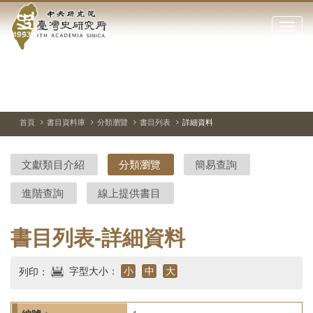
中
跳
到
點
央
主
擊
要
開
研
內
啟
容
或
究
切
上
下
主
區
換
一
一
圖
關
暫
張
張
連
塊
閉
停、
圖
圖
結
院-
播
片
片
首頁
書目資料庫
分類瀏覽
書目列表
詳細資料
網
放
站
臺
主
文獻類目介紹
分類瀏覽
簡易查詢
要
灣
選
進階查詢
線上提供書目
單
史
研
書目列表-詳細資料
究
字型大小：
小
中
大
列印：
所-