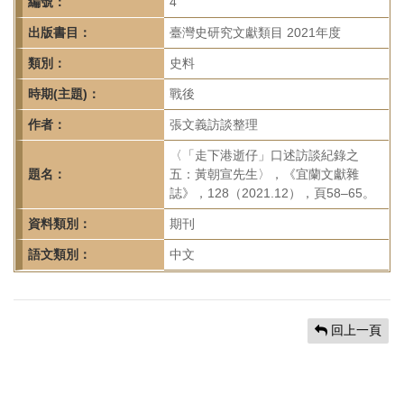
首
編號：
4
頁
出版書目：
臺灣史研究文獻類目 2021年度
類別：
史料
時期(主題)：
戰後
作者：
張文義訪談整理
〈「走下港逝仔」口述訪談紀錄之
題名：
五：黃朝宣先生〉，《宜蘭文獻雜
誌》，128（2021.12），頁58–65。
資料類別：
期刊
語文類別：
中文
回上一頁