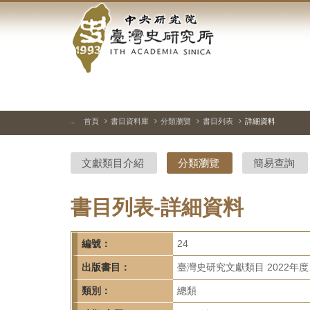
中
跳
到
央
主
要
研
內
容
究
區
塊
院-
首頁
書目資料庫
分類瀏覽
書目列表
詳細資料
:::
臺
文獻類目介紹
分類瀏覽
簡易查詢
灣
史
書目列表-詳細資料
研
編號：
24
究
出版書目：
臺灣史研究文獻類目 2022年度
所-
類別：
總類