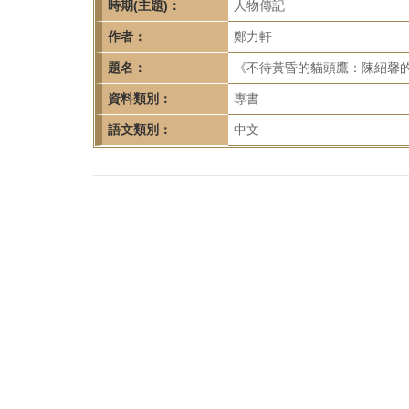
首
時期(主題)：
人物傳記
頁
作者：
鄭力軒
題名：
《不待黃昏的貓頭鷹：陳紹馨的
資料類別：
專書
語文類別：
中文