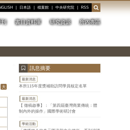
NGLISH
|
日本語
|
檔案館
|
中央研究院
|
RSS
開
啟
或
季刊
書目資料庫
研究資源
所內專區
收
合
搜
切
上
下
主
換
一
一
圖
尋
暫
張
張
連
停、
圖
圖
結
欄
播
片
片
位
放
:::
訊息摘要
最新消息
本所115年度獎補助訪問學員核定名單
大
最新消息
【 徵稿啟事】：「第四屆臺灣商業傳統：體
制內外的操作」國際學術研討會
學術活動