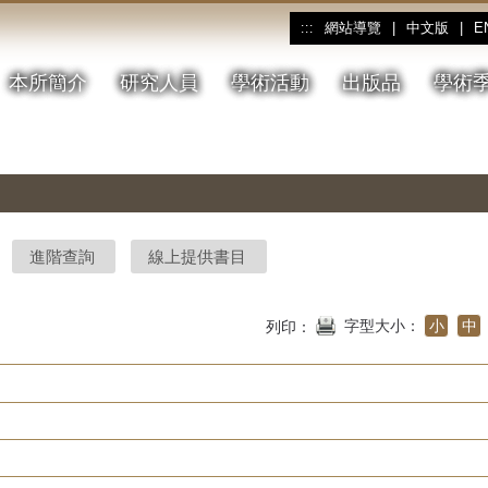
網站導覽
|
中文版
|
E
:::
本所簡介
研究人員
學術活動
出版品
學術
進階查詢
線上提供書目
字型大小：
小
中
列印：