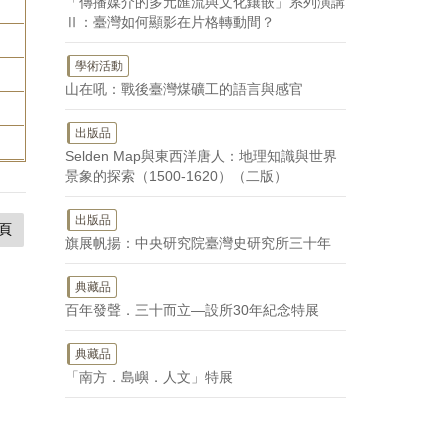
「傳播媒介的多元匯流與文化鑲嵌」系列演講
Ⅱ：臺灣如何顯影在片格轉動間？
學術活動
山在吼：戰後臺灣煤礦工的語言與感官
出版品
Selden Map與東西洋唐人：地理知識與世界
景象的探索（1500-1620）（二版）
出版品
頁
旗展帆揚：中央研究院臺灣史研究所三十年
典藏品
百年發聲．三十而立—設所30年紀念特展
典藏品
「南方．島嶼．人文」特展