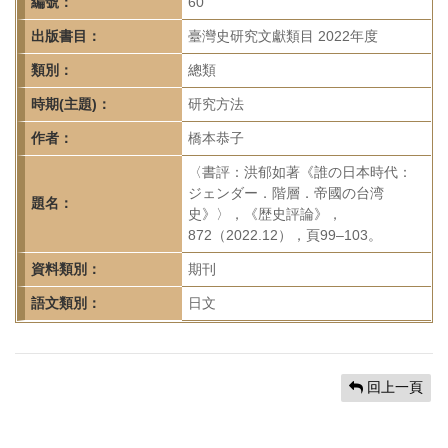
首
編號：
60
頁
出版書目：
臺灣史研究文獻類目 2022年度
類別：
總類
時期(主題)：
研究方法
作者：
橋本恭子
〈書評：洪郁如著《誰の日本時代：
ジェンダー．階層．帝國の台湾
題名：
史》〉，《歴史評論》，
872（2022.12），頁99–103。
資料類別：
期刊
語文類別：
日文
回上一頁