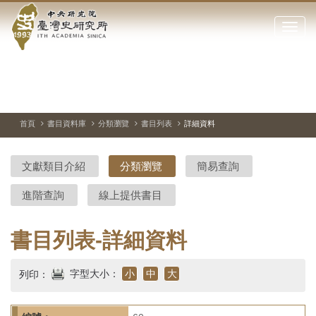
中
跳
到
點
央
主
擊
要
開
研
內
啟
容
或
究
切
上
下
主
區
換
一
一
圖
關
暫
張
張
連
塊
閉
停、
圖
圖
結
院-
播
片
片
首頁
書目資料庫
分類瀏覽
書目列表
詳細資料
網
放
站
臺
主
文獻類目介紹
分類瀏覽
簡易查詢
要
灣
選
進階查詢
線上提供書目
單
史
研
書目列表-詳細資料
究
字型大小：
小
中
大
列印：
所-