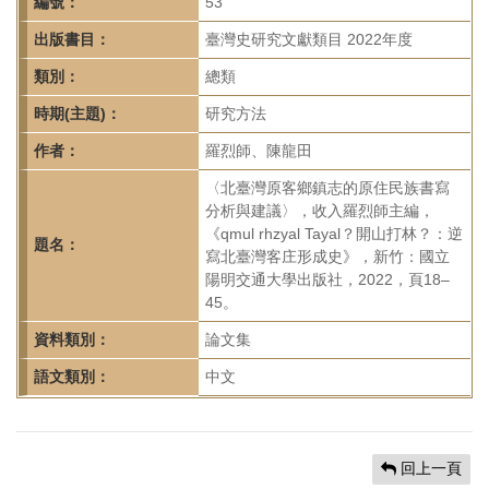
首
編號：
53
頁
出版書目：
臺灣史研究文獻類目 2022年度
類別：
總類
時期(主題)：
研究方法
作者：
羅烈師、陳龍田
〈北臺灣原客鄉鎮志的原住民族書寫
分析與建議〉，收入羅烈師主編，
《qmul rhzyal Tayal？開山打林？：逆
題名：
寫北臺灣客庄形成史》，新竹：國立
陽明交通大學出版社，2022，頁18–
45。
資料類別：
論文集
語文類別：
中文
回上一頁