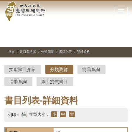
中
跳
到
點
央
主
擊
要
開
研
內
啟
容
或
究
切
上
下
主
區
換
一
一
圖
關
暫
張
張
連
塊
閉
停、
圖
圖
結
院-
播
片
片
首頁
書目資料庫
分類瀏覽
書目列表
詳細資料
網
放
站
臺
主
文獻類目介紹
分類瀏覽
簡易查詢
要
灣
選
進階查詢
線上提供書目
單
史
研
書目列表-詳細資料
究
字型大小：
小
中
大
列印：
所-