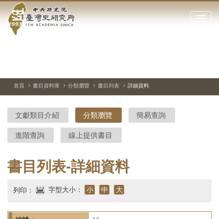
中
跳
到
點
央
主
擊
要
開
研
內
啟
容
或
究
切
上
下
主
區
換
一
一
圖
關
暫
張
張
連
塊
閉
停、
圖
圖
結
院-
播
片
片
首頁
書目資料庫
分類瀏覽
書目列表
詳細資料
網
放
站
臺
主
文獻類目介紹
分類瀏覽
簡易查詢
要
灣
選
進階查詢
線上提供書目
單
史
研
書目列表-詳細資料
究
字型大小：
小
中
大
列印：
所-