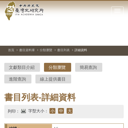
中
跳
到
點
央
主
擊
要
開
研
內
啟
容
或
究
切
上
下
主
區
換
一
一
圖
關
暫
張
張
連
塊
閉
停、
圖
圖
結
院-
播
片
片
首頁
書目資料庫
分類瀏覽
書目列表
詳細資料
網
放
站
臺
主
文獻類目介紹
分類瀏覽
簡易查詢
要
灣
選
進階查詢
線上提供書目
單
史
研
書目列表-詳細資料
究
字型大小：
小
中
大
列印：
所-