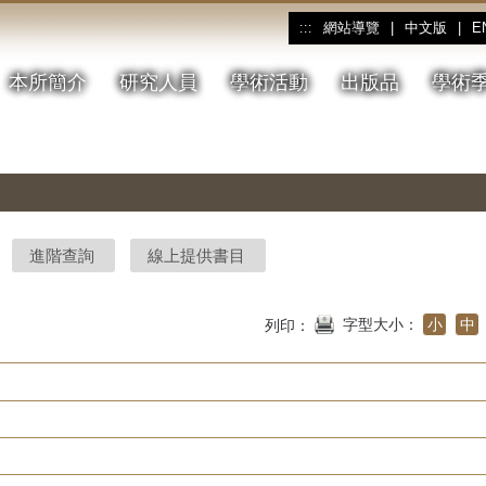
網站導覽
|
中文版
|
E
:::
本所簡介
研究人員
學術活動
出版品
學術
進階查詢
線上提供書目
字型大小：
小
中
列印：