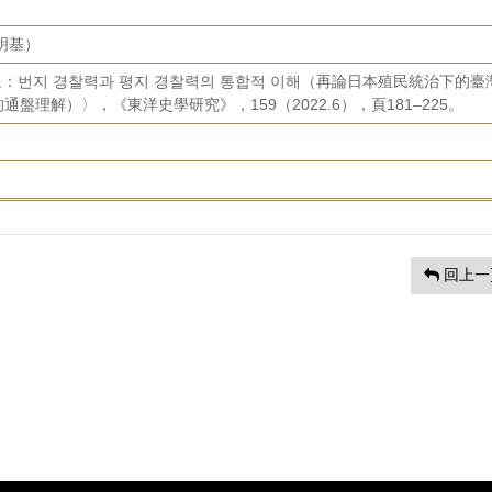
文明基）
토：번지 경찰력과 평지 경찰력의 통합적 이해（再論日本殖民統治下的臺
盤理解）〉，《東洋史學研究》，159（2022.6），頁181–225。
回上一