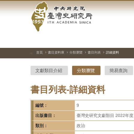
中
跳
到
央
主
要
研
內
容
究
區
塊
院-
首頁
書目資料庫
分類瀏覽
書目列表
詳細資料
:::
臺
文獻類目介紹
分類瀏覽
簡易查詢
灣
史
書目列表-詳細資料
研
編號：
9
究
出版書目：
臺灣史研究文獻類目 2022年度
所-
類別：
政治