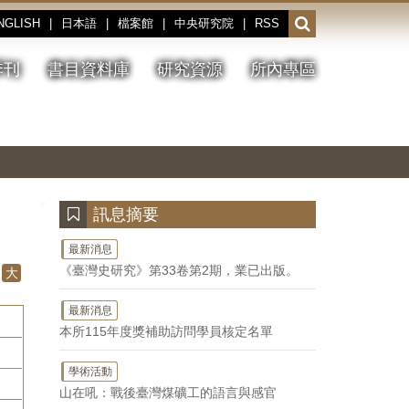
NGLISH
|
日本語
|
檔案館
|
中央研究院
|
RSS
開
啟
或
季刊
書目資料庫
研究資源
所內專區
收
合
搜
切
上
下
主
換
一
一
圖
尋
暫
張
張
連
停、
圖
圖
結
欄
播
片
片
位
放
:::
訊息摘要
最新消息
《臺灣史研究》第33卷第2期，業已出版。
大
最新消息
本所115年度獎補助訪問學員核定名單
學術活動
山在吼：戰後臺灣煤礦工的語言與感官