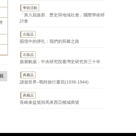
學術活動
「第六屆族群、歷史與地域社會」國際學術研
討會
灣
出版品
困境中的掙扎：我們的荊棘之路
出版品
旗展帆揚：中央研究院臺灣史研究所三十年
典藏品
頁
讀遊世界–戰時旅行書寫(1938-1944)
典藏品
長崎泰益號與馬來西亞檳城商號