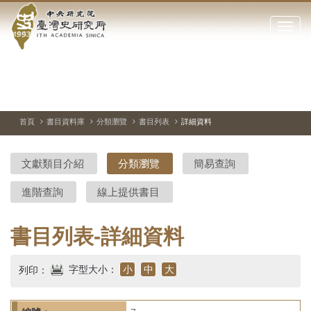
中
跳
到
點
央
主
擊
要
開
研
內
啟
容
或
究
切
上
下
主
區
換
一
一
圖
關
暫
張
張
連
塊
閉
停、
圖
圖
結
院-
播
片
片
首頁
書目資料庫
分類瀏覽
書目列表
詳細資料
網
放
站
臺
主
文獻類目介紹
分類瀏覽
簡易查詢
要
灣
選
進階查詢
線上提供書目
單
史
研
書目列表-詳細資料
究
字型大小：
小
中
大
列印：
所-