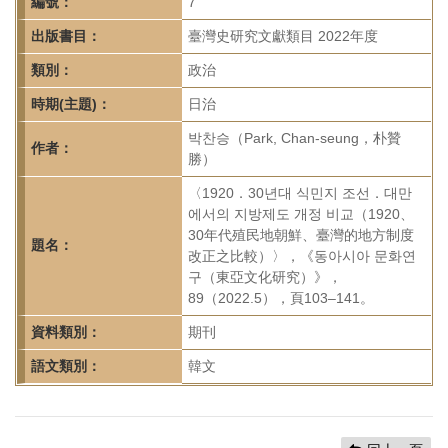
首
編號：
7
頁
出版書目：
臺灣史研究文獻類目 2022年度
類別：
政治
時期(主題)：
日治
박찬승（Park, Chan-seung，朴贊
作者：
勝）
〈1920．30년대 식민지 조선．대만
에서의 지방제도 개정 비교（1920、
30年代殖民地朝鮮、臺灣的地方制度
題名：
改正之比較）〉，《동아시아 문화연
구（東亞文化研究）》，
89（2022.5），頁103–141。
資料類別：
期刊
語文類別：
韓文