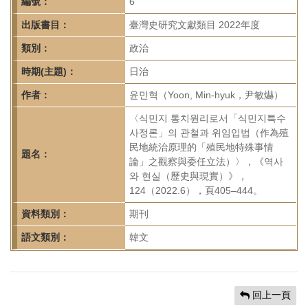
首
編號：
6
頁
出版書目：
臺灣史研究文獻類目 2022年度
類別：
政治
時期(主題)：
日治
作者：
윤민혁（Yoon, Min-hyuk，尹敏爀）
〈식민지 통치원리로서「식민지특수
사정론」의 관철과 위임입법（作為殖
民地統治原理的「殖民地特殊事情
題名：
論」之觀察與委任立法）〉，《역사
와 현실（歷史與現實）》，
124（2022.6），頁405–444。
資料類別：
期刊
語文類別：
韓文
回上一頁