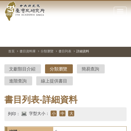
中
跳
到
點
央
主
擊
要
開
研
內
啟
容
或
究
切
上
下
主
區
換
一
一
圖
關
暫
張
張
連
塊
閉
停、
圖
圖
結
院-
播
片
片
首頁
書目資料庫
分類瀏覽
書目列表
詳細資料
網
放
站
臺
主
文獻類目介紹
分類瀏覽
簡易查詢
要
灣
選
進階查詢
線上提供書目
單
史
研
書目列表-詳細資料
究
字型大小：
小
中
大
列印：
所-