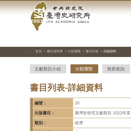
中
跳
到
央
主
要
研
內
容
究
區
塊
院-
首頁
書目資料庫
分類瀏覽
書目列表
詳細資料
:::
臺
文獻類目介紹
分類瀏覽
簡易查詢
灣
史
書目列表-詳細資料
研
編號：
20
究
出版書目：
臺灣史研究文獻類目 2022年度
所-
類別：
經濟