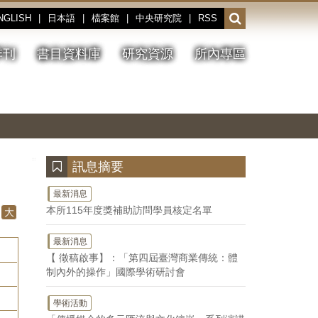
NGLISH
|
日本語
|
檔案館
|
中央研究院
|
RSS
開
啟
或
季刊
書目資料庫
研究資源
所內專區
收
合
搜
切
上
下
主
換
一
一
圖
尋
暫
張
張
連
停、
圖
圖
結
欄
播
片
片
位
放
:::
訊息摘要
最新消息
本所115年度獎補助訪問學員核定名單
大
最新消息
【 徵稿啟事】：「第四屆臺灣商業傳統：體
制內外的操作」國際學術研討會
學術活動