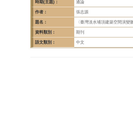
首
時期(主題)：
通論
頁
作者：
張志源
題名：
〈臺灣淡水埔頂建築空間演變脈絡
資料類別：
期刊
語文類別：
中文