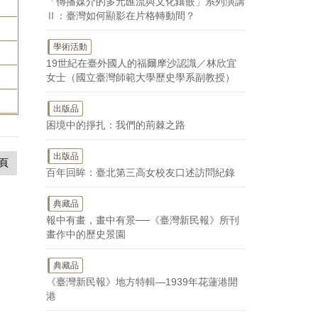
「傳播媒介的多元匯流與文化鑲嵌」系列演講
Ⅱ：臺灣如何顯影在片格轉動間？
學術活動
19世紀在臺外國人的福爾摩沙認識／林欣宜
女士（國立臺灣師範大學歷史學系副教授）
出版品
困境中的掙扎：我們的荊棘之路
出版品
頁
百年回眸：臺北第三高女校友口述訪問紀錄
典藏品
報中有畫，畫中有景──《臺灣新民報》所刊
畫作中的歷史景園
典藏品
《臺灣新民報》地方特輯—1939年花蓮港開
港