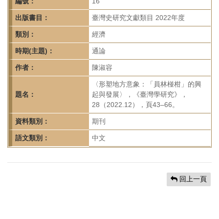
首
編號：
16
頁
出版書目：
臺灣史研究文獻類目 2022年度
類別：
經濟
時期(主題)：
通論
作者：
陳淑容
〈形塑地方意象：「員林椪柑」的興
題名：
起與發展〉，《臺灣學研究》，
28（2022.12），頁43–66。
資料類別：
期刊
語文類別：
中文
回上一頁