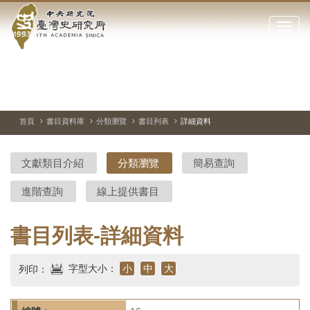
中
跳
到
點
央
主
擊
要
開
研
內
啟
容
或
究
切
上
下
主
區
換
一
一
圖
關
暫
張
張
連
塊
閉
停、
圖
圖
結
院-
播
片
片
首頁
書目資料庫
分類瀏覽
書目列表
詳細資料
網
放
站
臺
主
文獻類目介紹
分類瀏覽
簡易查詢
要
灣
選
進階查詢
線上提供書目
單
史
研
書目列表-詳細資料
究
字型大小：
小
中
大
列印：
所-