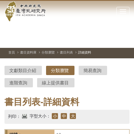
中
跳
到
點
央
主
擊
要
開
研
內
啟
容
或
究
切
上
下
主
區
換
一
一
圖
關
暫
張
張
連
塊
閉
停、
圖
圖
結
院-
播
片
片
首頁
書目資料庫
分類瀏覽
書目列表
詳細資料
網
放
站
臺
主
文獻類目介紹
分類瀏覽
簡易查詢
要
灣
選
進階查詢
線上提供書目
單
史
研
書目列表-詳細資料
究
字型大小：
小
中
大
列印：
所-