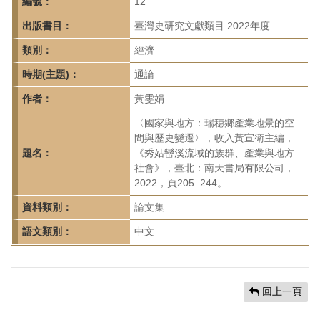
首
編號：
12
頁
出版書目：
臺灣史研究文獻類目 2022年度
類別：
經濟
時期(主題)：
通論
作者：
黃雯娟
〈國家與地方：瑞穗鄉產業地景的空
間與歷史變遷〉，收入黃宣衛主編，
題名：
《秀姑巒溪流域的族群、產業與地方
社會》，臺北：南天書局有限公司，
2022，頁205–244。
資料類別：
論文集
語文類別：
中文
回上一頁