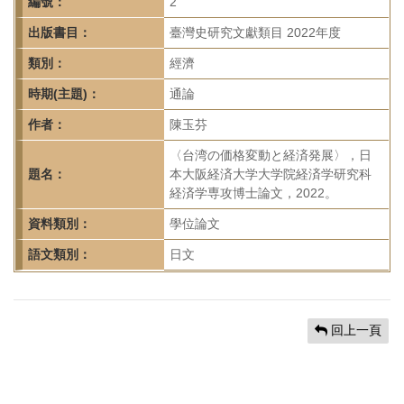
首
編號：
2
頁
出版書目：
臺灣史研究文獻類目 2022年度
類別：
經濟
時期(主題)：
通論
作者：
陳玉芬
〈台湾の価格変動と経済発展〉，日
題名：
本大阪経済大学大学院経済学研究科
経済学専攻博士論文，2022。
資料類別：
學位論文
語文類別：
日文
回上一頁