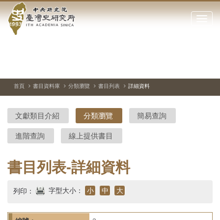
中
跳
到
點
央
主
擊
要
開
研
內
啟
容
或
究
切
上
下
主
區
換
一
一
圖
關
暫
張
張
連
塊
閉
停、
圖
圖
結
院-
播
片
片
首頁
書目資料庫
分類瀏覽
書目列表
詳細資料
網
放
站
臺
主
文獻類目介紹
分類瀏覽
簡易查詢
要
灣
選
進階查詢
線上提供書目
單
史
研
書目列表-詳細資料
究
字型大小：
小
中
大
列印：
所-