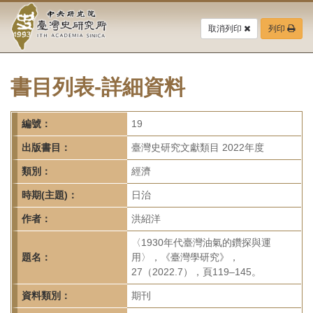
中
跳
到
取消列印
列印
央
主
要
研
內
容
書目列表-詳細資料
究
區
塊
院-
編號：
19
臺
出版書目：
臺灣史研究文獻類目 2022年度
灣
類別：
經濟
時期(主題)：
日治
史
作者：
洪紹洋
研
〈1930年代臺灣油氣的鑽探與運
究
題名：
用〉，《臺灣學研究》，
27（2022.7），頁119–145。
所-
資料類別：
期刊