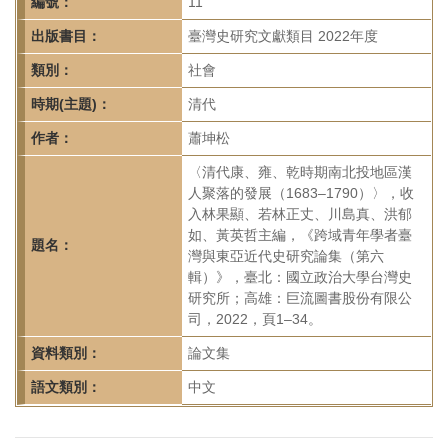
首
編號：
11
頁
出版書目：
臺灣史研究文獻類目 2022年度
類別：
社會
時期(主題)：
清代
作者：
蕭坤松
〈清代康、雍、乾時期南北投地區漢
人聚落的發展（1683–1790）〉，收
入林果顯、若林正丈、川島真、洪郁
如、黃英哲主編，《跨域青年學者臺
題名：
灣與東亞近代史研究論集（第六
輯）》，臺北：國立政治大學台灣史
研究所；高雄：巨流圖書股份有限公
司，2022，頁1–34。
資料類別：
論文集
語文類別：
中文