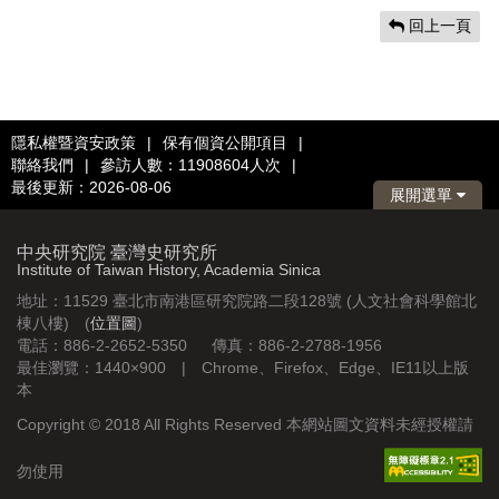
回上一頁
隱私權暨資安政策
|
保有個資公開項目
|
聯絡我們
|
參訪人數：11908604人次
|
最後更新：2026-08-06
展開選單
中央研究院 臺灣史研究所
Institute of Taiwan History, Academia Sinica
地址：11529 臺北市南港區研究院路二段128號 (人文社會科學館北
棟八樓) (
位置圖
)
電話：886-2-2652-5350 傳真：886-2-2788-1956
最佳瀏覽：1440×900 | Chrome、Firefox、Edge、IE11以上版
本
Copyright © 2018 All Rights Reserved 本網站圖文資料未經授權請
勿使用