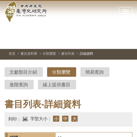
中
跳
到
點
央
主
擊
要
開
研
內
啟
容
或
究
切
上
下
主
區
換
一
一
圖
關
暫
張
張
連
塊
閉
停、
圖
圖
結
院-
播
片
片
首頁
書目資料庫
分類瀏覽
書目列表
詳細資料
網
放
站
臺
主
文獻類目介紹
分類瀏覽
簡易查詢
要
灣
選
進階查詢
線上提供書目
單
史
研
書目列表-詳細資料
究
字型大小：
小
中
大
列印：
所-