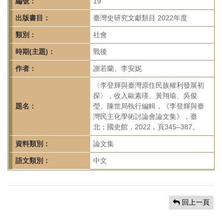
首
編號：
19
頁
出版書目：
臺灣史研究文獻類目 2022年度
類別：
社會
時期(主題)：
戰後
作者：
謝若蘭、李安妮
〈李登輝與臺灣原住民族權利發展初
探〉，收入歐素瑛、黃翔瑜、吳俊
題名：
瑩、陳世局執行編輯，《李登輝與臺
灣民主化學術討論會論文集》，臺
北：國史館，2022，頁345–387。
資料類別：
論文集
語文類別：
中文
回上一頁