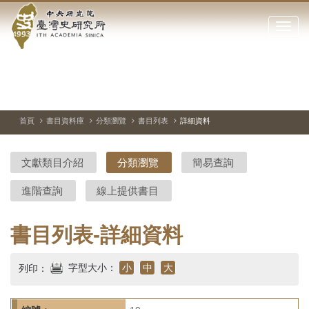
中
跳
到
點
央
主
擊
要
開
研
內
啟
容
或
究
切
上
下
主
區
換
一
一
圖
關
暫
張
張
連
塊
閉
停、
圖
圖
結
院-
播
片
片
首頁
書目資料庫
分類瀏覽
書目列表
詳細資料
網
放
站
臺
主
文獻類目介紹
分類瀏覽
簡易查詢
要
灣
選
進階查詢
線上提供書目
單
史
研
書目列表-詳細資料
究
字型大小：
小
中
大
列印：
所-