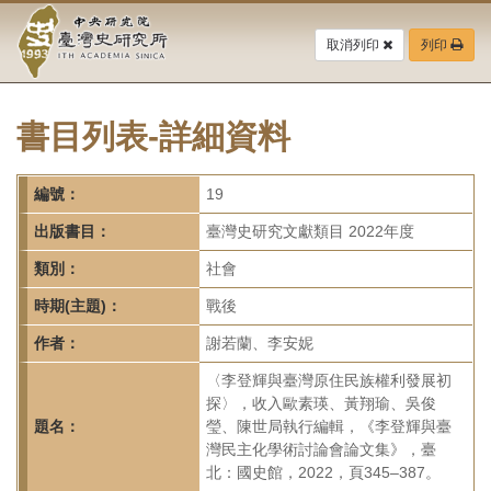
中
跳
到
取消列印
列印
央
主
要
研
內
容
書目列表-詳細資料
究
區
塊
院-
編號：
19
臺
出版書目：
臺灣史研究文獻類目 2022年度
灣
類別：
社會
時期(主題)：
戰後
史
作者：
謝若蘭、李安妮
研
〈李登輝與臺灣原住民族權利發展初
究
探〉，收入歐素瑛、黃翔瑜、吳俊
題名：
瑩、陳世局執行編輯，《李登輝與臺
所-
灣民主化學術討論會論文集》，臺
北：國史館，2022，頁345–387。