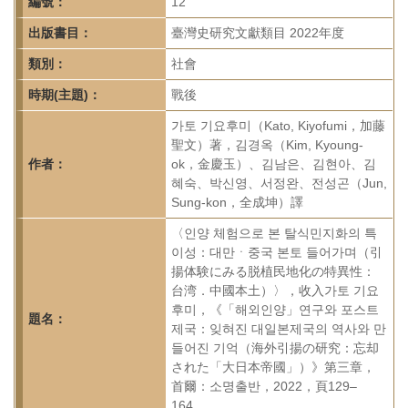
首
編號：
12
頁
出版書目：
臺灣史研究文獻類目 2022年度
類別：
社會
時期(主題)：
戰後
가토 기요후미（Kato, Kiyofumi，加藤
聖文）著，김경옥（Kim, Kyoung-
作者：
ok，金慶玉）、김남은、김현아、김
혜숙、박신영、서정완、전성곤（Jun,
Sung-kon，全成坤）譯
〈인양 체험으로 본 탈식민지화의 특
이성：대만ㆍ중국 본토 들어가며（引
揚体験にみる脱植民地化の特異性：
台湾．中國本土）〉，收入가토 기요
후미，《「해외인양」연구와 포스트
題名：
제국：잊혀진 대일본제국의 역사와 만
들어진 기억（海外引揚の研究：忘却
された「大日本帝國」）》第三章，
首爾：소명출반，2022，頁129–
164。