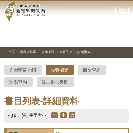
中
跳
到
點
央
主
擊
要
開
研
內
啟
容
或
究
切
上
下
主
區
換
一
一
圖
關
暫
張
張
連
塊
閉
停、
圖
圖
結
院-
播
片
片
首頁
書目資料庫
分類瀏覽
書目列表
詳細資料
網
放
站
臺
主
文獻類目介紹
分類瀏覽
簡易查詢
要
灣
選
進階查詢
線上提供書目
單
史
研
書目列表-詳細資料
究
字型大小：
小
中
大
列印：
所-