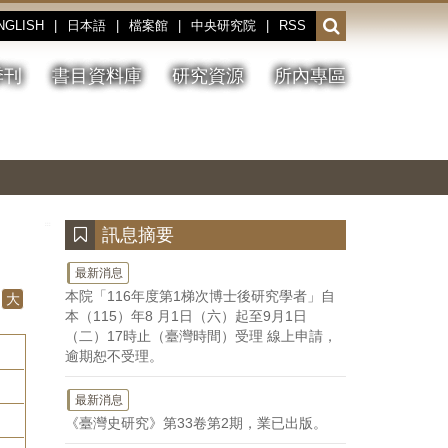
NGLISH
|
日本語
|
檔案館
|
中央研究院
|
RSS
開
啟
或
季刊
書目資料庫
研究資源
所內專區
收
合
搜
切
上
下
主
換
一
一
圖
尋
暫
張
張
連
停、
圖
圖
結
欄
播
片
片
位
放
:::
訊息摘要
最新消息
本院「116年度第1梯次博士後研究學者」自
大
本（115）年8 月1日（六）起至9月1日
（二）17時止（臺灣時間）受理 線上申請，
逾期恕不受理。
最新消息
《臺灣史研究》第33卷第2期，業已出版。