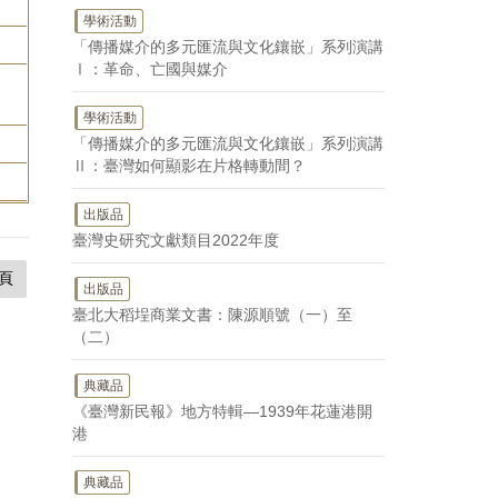
學術活動
「傳播媒介的多元匯流與文化鑲嵌」系列演講
Ⅰ：革命、亡國與媒介
學術活動
「傳播媒介的多元匯流與文化鑲嵌」系列演講
Ⅱ：臺灣如何顯影在片格轉動間？
出版品
臺灣史研究文獻類目2022年度
頁
出版品
臺北大稻埕商業文書：陳源順號（一）至
（二）
典藏品
《臺灣新民報》地方特輯—1939年花蓮港開
港
典藏品