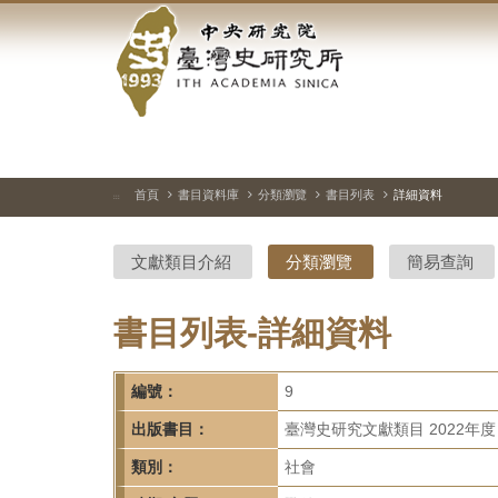
中
跳
到
央
主
要
研
內
容
究
區
塊
院-
首頁
書目資料庫
分類瀏覽
書目列表
詳細資料
:::
臺
文獻類目介紹
分類瀏覽
簡易查詢
灣
史
書目列表-詳細資料
研
編號：
9
究
出版書目：
臺灣史研究文獻類目 2022年度
所-
類別：
社會