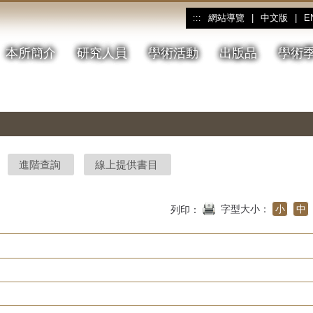
網站導覽
|
中文版
|
E
:::
本所簡介
研究人員
學術活動
出版品
學術
進階查詢
線上提供書目
字型大小：
小
中
列印：