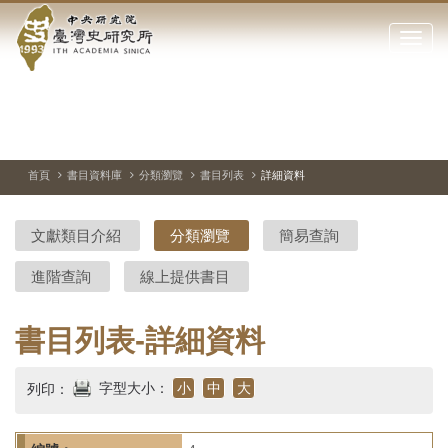
中
跳
到
點
央
主
擊
要
開
研
內
啟
容
或
究
切
上
下
主
區
換
一
一
圖
關
暫
張
張
連
塊
閉
停、
圖
圖
結
院-
播
片
片
首頁
書目資料庫
分類瀏覽
書目列表
詳細資料
網
放
站
臺
主
文獻類目介紹
分類瀏覽
簡易查詢
要
灣
選
進階查詢
線上提供書目
單
史
研
書目列表-詳細資料
究
字型大小：
小
中
大
列印：
所-