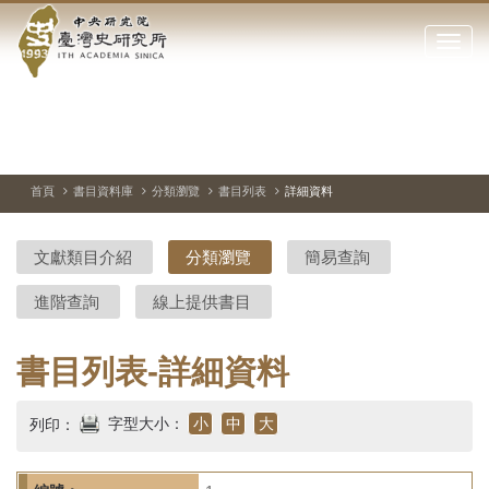
中
跳
到
點
央
主
擊
要
開
研
內
啟
容
或
究
切
上
下
主
區
換
一
一
圖
關
暫
張
張
連
塊
閉
停、
圖
圖
結
院-
播
片
片
首頁
書目資料庫
分類瀏覽
書目列表
詳細資料
網
放
站
臺
主
文獻類目介紹
分類瀏覽
簡易查詢
要
灣
選
進階查詢
線上提供書目
單
史
研
書目列表-詳細資料
究
字型大小：
小
中
大
列印：
所-