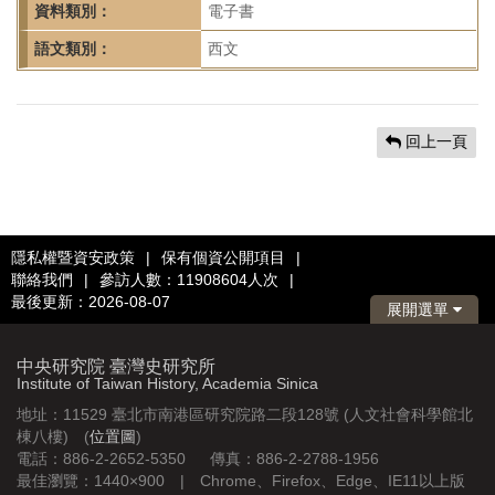
資料類別：
電子書
語文類別：
西文
回上一頁
隱私權暨資安政策
|
保有個資公開項目
|
聯絡我們
|
參訪人數：11908604人次
|
最後更新：2026-08-07
展開選單
中央研究院 臺灣史研究所
Institute of Taiwan History, Academia Sinica
地址：11529 臺北市南港區研究院路二段128號 (人文社會科學館北
棟八樓) (
位置圖
)
電話：886-2-2652-5350 傳真：886-2-2788-1956
最佳瀏覽：1440×900 | Chrome、Firefox、Edge、IE11以上版