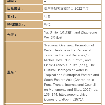
首
編號：
1
頁
出版書目：
臺灣史研究文獻類目 2022年度
類別：
社會
時期(主題)：
戰後
Yu, Sinite（游進裕）and Zhao-zong
作者：
Wu（吳兆宗）
“Regional Overview: Promotion of
Water Heritage in the Region of
Taiwan in the Last Decades,” in
Michel Cotte, Nupur Prothi, and
Pierre-François Toulze (eds.), The
Cultural Heritages of Water in
題名：
Tropical and Subtropical Eastern and
South-Eastern Asia (Charenton-le-
Pont, France: International Council
on Monuments and Sites, 2022), pp.
136–144, https://openarchive.
icomos.org/id/eprint/2571/.