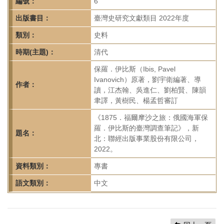
首
編號：
6
頁
出版書目：
臺灣史研究文獻類目 2022年度
類別：
史料
時期(主題)：
清代
保羅．伊比斯（Ibis, Pavel
Ivanovich）原著，劉宇衛編著、導
作者：
讀，江杰翰、吳進仁、劉柏賢、陳韻
聿譯，黃樹民、楊孟哲審訂
《1875．福爾摩沙之旅：俄國海軍保
羅．伊比斯的臺灣調查筆記》，新
題名：
北：聯經出版事業股份有限公司，
2022。
資料類別：
專書
語文類別：
中文