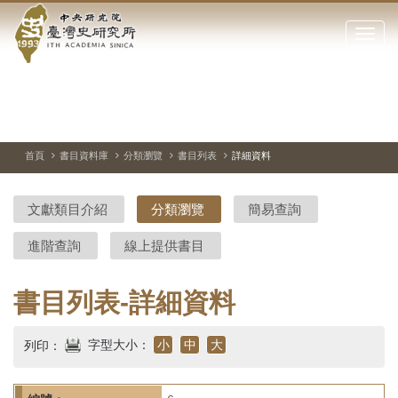
中
跳
到
點
央
主
擊
要
開
研
內
啟
容
或
究
切
上
下
主
區
換
一
一
圖
關
暫
張
張
連
塊
閉
停、
圖
圖
結
院-
播
片
片
首頁
書目資料庫
分類瀏覽
書目列表
詳細資料
網
放
站
臺
主
文獻類目介紹
分類瀏覽
簡易查詢
要
灣
選
進階查詢
線上提供書目
單
史
研
書目列表-詳細資料
究
字型大小：
小
中
大
列印：
所-