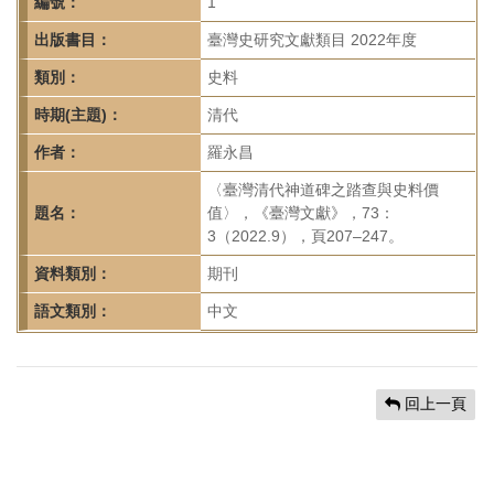
首
編號：
1
頁
出版書目：
臺灣史研究文獻類目 2022年度
類別：
史料
時期(主題)：
清代
作者：
羅永昌
〈臺灣清代神道碑之踏查與史料價
題名：
值〉，《臺灣文獻》，73：
3（2022.9），頁207–247。
資料類別：
期刊
語文類別：
中文
回上一頁