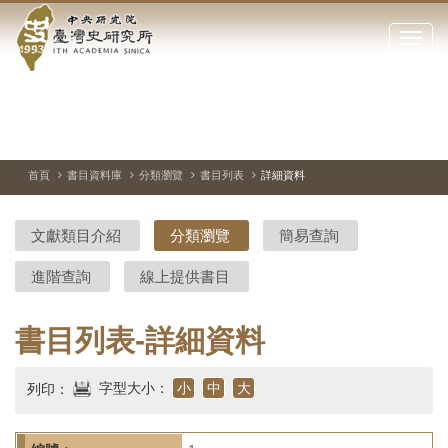
中
跳
到
點
央
主
擊
要
開
研
內
啟
容
或
究
切
上
下
主
區
換
一
一
圖
關
暫
張
張
連
塊
閉
停、
圖
圖
結
院-
播
片
片
首頁
書目資料庫
分類瀏覽
書目列表
詳細資料
網
放
站
臺
主
文獻類目介紹
分類瀏覽
簡易查詢
要
灣
選
進階查詢
線上提供書目
單
史
研
書目列表-詳細資料
究
字型大小：
小
中
大
列印：
所-