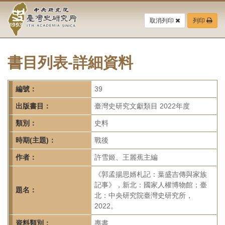
中
跳
到
取消列印
列印
央
主
要
研
內
容
書目列表-詳細資料
究
區
塊
院-
編號：
39
臺
出版書目：
臺灣史研究文獻類目 2022年度
灣
類別：
史料
時期(主題)：
戰後
史
作者：
許雪姬、王麗蕉主編
研
《郭孟揚思婿札記：葉盛吉傳與家族
究
記事》，新北：國家人權博物館；臺
題名：
北：中央研究院臺灣史研究所，
所-
2022。
資料類別：
專書