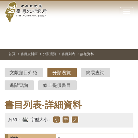
中
跳
到
點
央
主
擊
要
開
研
內
啟
容
或
究
切
上
下
主
區
換
一
一
圖
關
暫
張
張
連
塊
閉
停、
圖
圖
結
院-
播
片
片
首頁
書目資料庫
分類瀏覽
書目列表
詳細資料
網
放
站
臺
主
文獻類目介紹
分類瀏覽
簡易查詢
要
灣
選
進階查詢
線上提供書目
單
史
研
書目列表-詳細資料
究
字型大小：
小
中
大
列印：
所-