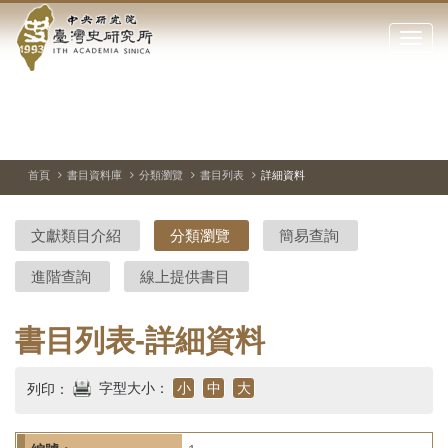
中
跳
到
點
央
主
擊
要
開
研
內
啟
容
或
究
切
上
下
主
區
換
一
一
圖
關
暫
張
張
連
塊
閉
停、
圖
圖
結
院-
播
片
片
首頁
書目資料庫
分類瀏覽
書目列表
詳細資料
網
放
站
臺
主
文獻類目介紹
分類瀏覽
簡易查詢
要
灣
選
進階查詢
線上提供書目
單
史
研
書目列表-詳細資料
究
字型大小：
小
中
大
列印：
所-