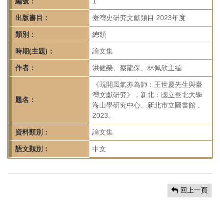
首
編號：
1
頁
出版書目：
臺灣史研究文獻類目 2023年度
類別：
總類
時期(主題)：
論文集
作者：
洪健榮、蔡龍保、林佩欣主編
《既開風氣亦為師：王世慶先生與臺
灣文獻研究》，新北：國立臺北大學
題名：
海山學研究中心、新北市立圖書館，
2023。
資料類別：
論文集
語文類別：
中文
回上一頁