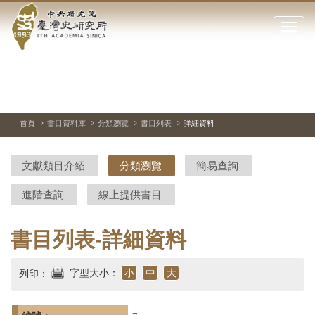
中
跳
到
點
央
主
擊
要
開
研
內
啟
容
或
究
切
上
下
主
區
換
一
一
圖
關
暫
張
張
連
塊
閉
停、
圖
圖
結
院-
播
片
片
首頁
書目資料庫
分類瀏覽
書目列表
詳細資料
網
放
站
臺
主
文獻類目介紹
分類瀏覽
簡易查詢
要
灣
選
進階查詢
線上提供書目
單
史
研
書目列表-詳細資料
究
字型大小：
小
中
大
列印：
所-