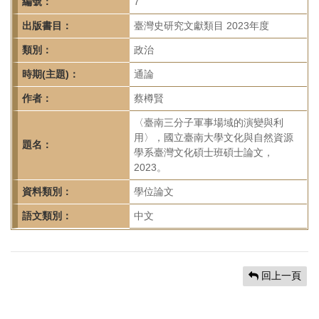
首
編號：
7
頁
出版書目：
臺灣史研究文獻類目 2023年度
類別：
政治
時期(主題)：
通論
作者：
蔡樽賢
〈臺南三分子軍事場域的演變與利
用〉，國立臺南大學文化與自然資源
題名：
學系臺灣文化碩士班碩士論文，
2023。
資料類別：
學位論文
語文類別：
中文
回上一頁