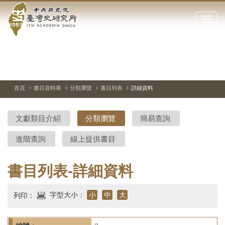
中
跳
到
點
央
主
擊
要
開
研
內
啟
容
或
究
切
上
下
主
區
換
一
一
圖
關
暫
張
張
連
塊
閉
停、
圖
圖
結
院-
播
片
片
首頁
書目資料庫
分類瀏覽
書目列表
詳細資料
網
放
站
臺
主
文獻類目介紹
分類瀏覽
簡易查詢
要
灣
選
進階查詢
線上提供書目
單
史
研
書目列表-詳細資料
究
字型大小：
小
中
大
列印：
所-