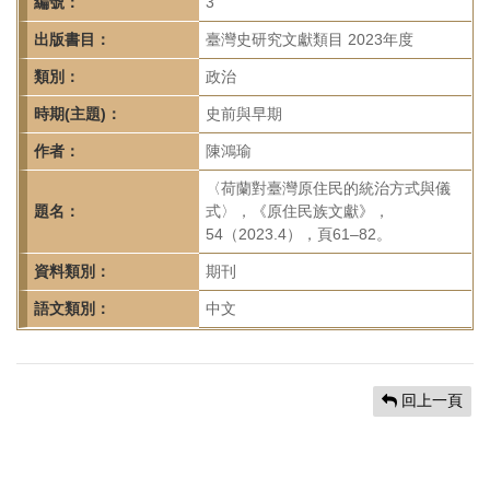
首
編號：
3
頁
出版書目：
臺灣史研究文獻類目 2023年度
類別：
政治
時期(主題)：
史前與早期
作者：
陳鴻瑜
〈荷蘭對臺灣原住民的統治方式與儀
題名：
式〉，《原住民族文獻》，
54（2023.4），頁61–82。
資料類別：
期刊
語文類別：
中文
回上一頁